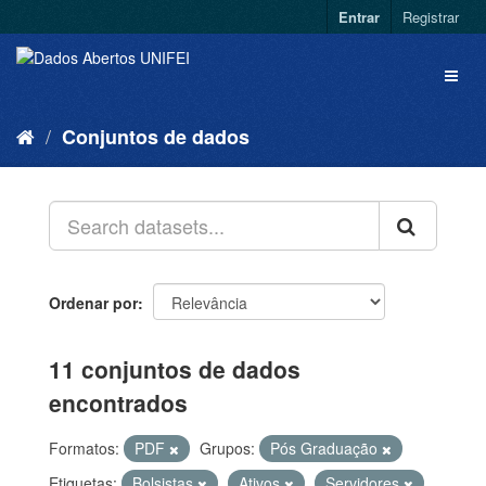
Entrar
Registrar
Conjuntos de dados
Ordenar por
11 conjuntos de dados
encontrados
Formatos:
PDF
Grupos:
Pós Graduação
Etiquetas:
Bolsistas
Ativos
Servidores