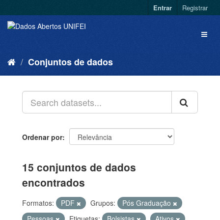
Entrar
Registrar
Conjuntos de dados
Ordenar por
15 conjuntos de dados
encontrados
Formatos:
PDF
Grupos:
Pós Graduação
Pessoas
Etiquetas:
Bolsistas
Ativos