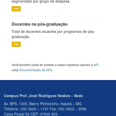
segmentado por grupo de despesa.
CSV
Docentes na pós-graduação
Total de docentes atuantes por programas de pós-
graduação.
CSV
Você também pode ter acesso a esses registros usando a
API
(veja
Documentação da API
).
Campus Prof. José Rodrigues Seabra – Sede
Av. BPS, 1303, Bairro Pinheirinho, Itajubá – MG
Telefone: (35) 3629 – 1101 Fax: (35) 3622 – 3596
Caixa Postal 50 CEP: 37500 903