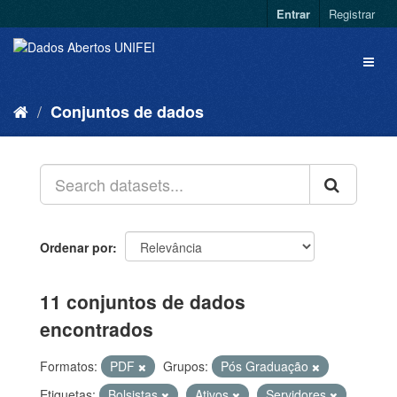
Entrar
Registrar
Conjuntos de dados
Ordenar por
11 conjuntos de dados
encontrados
Formatos:
PDF
Grupos:
Pós Graduação
Etiquetas:
Bolsistas
Ativos
Servidores