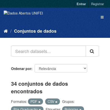
Entrar
Registrar
Conjuntos de dados
Ordenar por
34 conjuntos de dados
encontrados
Formatos:
PDF
CSV
Grupos:
Pós Graduação
Etiquetas:
Bolsistas