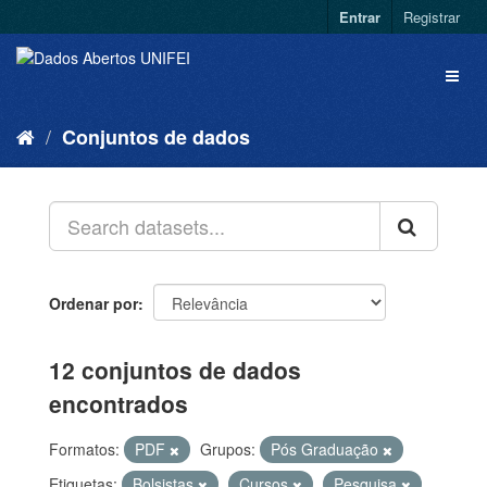
Entrar
Registrar
Conjuntos de dados
Ordenar por
12 conjuntos de dados
encontrados
Formatos:
PDF
Grupos:
Pós Graduação
Etiquetas:
Bolsistas
Cursos
Pesquisa