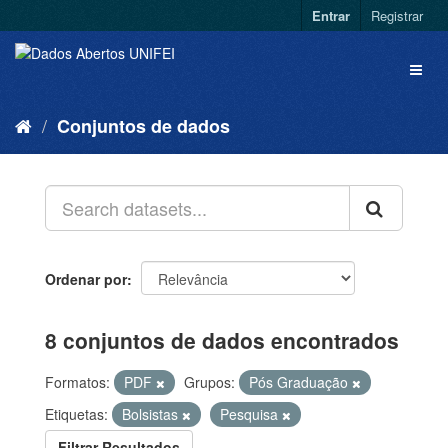
Entrar
Registrar
Conjuntos de dados
Ordenar por
8 conjuntos de dados encontrados
Formatos:
PDF
Grupos:
Pós Graduação
Etiquetas:
Bolsistas
Pesquisa
Filtrar Resultados