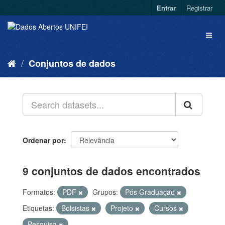
Entrar
Registrar
Conjuntos de dados
Ordenar por
9 conjuntos de dados encontrados
Formatos:
PDF
Grupos:
Pós Graduação
Etiquetas:
Bolsistas
Projeto
Cursos
Pesquisa