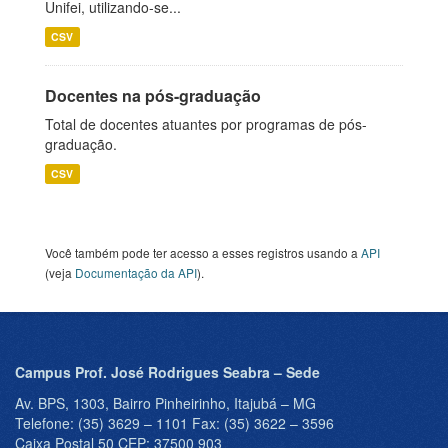
Unifei, utilizando-se...
CSV
Docentes na pós-graduação
Total de docentes atuantes por programas de pós-
graduação.
CSV
Você também pode ter acesso a esses registros usando a
API
(veja
Documentação da API
).
Campus Prof. José Rodrigues Seabra – Sede
Av. BPS, 1303, Bairro Pinheirinho, Itajubá – MG
Telefone: (35) 3629 – 1101 Fax: (35) 3622 – 3596
Caixa Postal 50 CEP: 37500 903