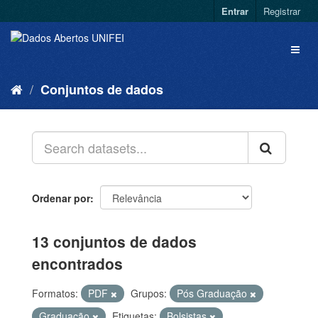
Entrar
Registrar
Conjuntos de dados
Ordenar por
13 conjuntos de dados
encontrados
Formatos:
PDF
Grupos:
Pós Graduação
Graduação
Etiquetas:
Bolsistas