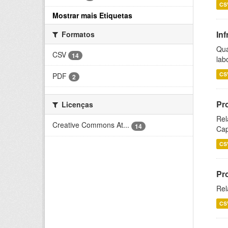
CS
Mostrar mais Etiquetas
Inf
Formatos
Qua
CSV
14
lab
CS
PDF
2
Pr
Licenças
Rel
Creative Commons At...
14
Cap
CS
Pr
Rel
CS