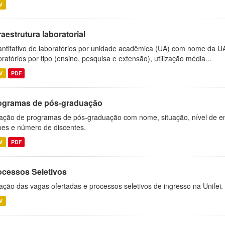
V
raestrutura laboratorial
ntitativo de laboratórios por unidade acadêmica (UA) com nome da U
oratórios por tipo (ensino, pesquisa e extensão), utilização média...
V
PDF
ogramas de pós-graduação
ação de programas de pós-graduação com nome, situação, nível de ens
es e número de discentes.
V
PDF
ocessos Seletivos
ação das vagas ofertadas e processos seletivos de ingresso na Unifei.
V