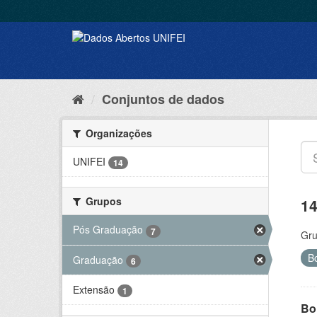
Conjuntos de dados
Organizações
UNIFEI
14
Grupos
14
Pós Graduação
7
Gru
B
Graduação
6
Extensão
1
Bol