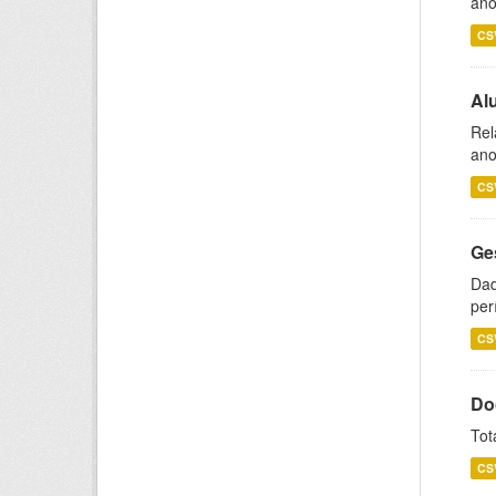
ano
CS
Al
Rel
ano
CS
Ge
Dad
per
CS
Do
Tot
CS