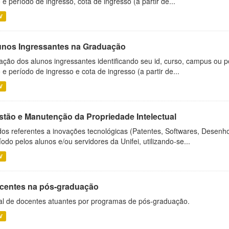
 e período de ingresso, cota de ingresso (a partir de...
V
unos Ingressantes na Graduação
ação dos alunos ingressantes identificando seu id, curso, campus ou p
 e período de ingresso e cota de ingresso (a partir de...
V
stão e Manutenção da Propriedade Intelectual
os referentes a inovações tecnológicas (Patentes, Softwares, Desenho
íodo pelos alunos e/ou servidores da Unifei, utilizando-se...
V
centes na pós-graduação
al de docentes atuantes por programas de pós-graduação.
V