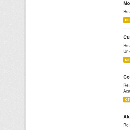
Mo
Rel
CS
Cu
Rel
Uni
CS
Co
Rel
Aca
CS
Al
Rel