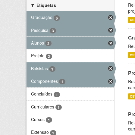
Rel
Etiquetas
pro
Graduação
6
CS
Pesquisa
3
Gr
Alunos
2
Rel
Projeto
CS
2
Bolsistas
1
Pr
Componentes
Rel
1
cam
Concluídos
1
CS
Curriculares
1
Pr
Cursos
1
Rel
cam
Extensão
1