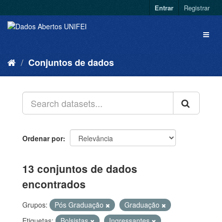
Entrar
Registrar
Conjuntos de dados
Ordenar por
13 conjuntos de dados
encontrados
Grupos:
Pós Graduação
Graduação
Etiquetas:
Bolsistas
Ingressantes