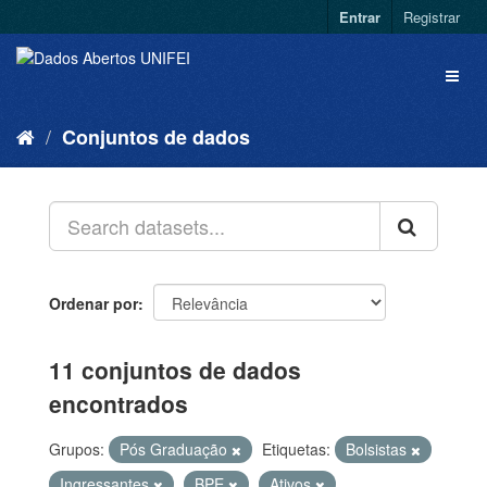
Entrar
Registrar
Conjuntos de dados
Ordenar por
11 conjuntos de dados
encontrados
Grupos:
Pós Graduação
Etiquetas:
Bolsistas
Ingressantes
BPE
Ativos