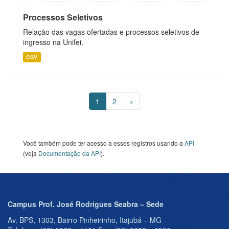
Processos Seletivos
Relação das vagas ofertadas e processos seletivos de
ingresso na Unifei.
CSV
1
2
»
Você também pode ter acesso a esses registros usando a
API
(veja
Documentação da API
).
Campus Prof. José Rodrigues Seabra – Sede
Av. BPS, 1303, Bairro Pinheirinho, Itajubá – MG