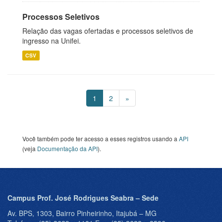
Processos Seletivos
Relação das vagas ofertadas e processos seletivos de
ingresso na Unifei.
CSV
1
2
»
Você também pode ter acesso a esses registros usando a
API
(veja
Documentação da API
).
Campus Prof. José Rodrigues Seabra – Sede
Av. BPS, 1303, Bairro Pinheirinho, Itajubá – MG