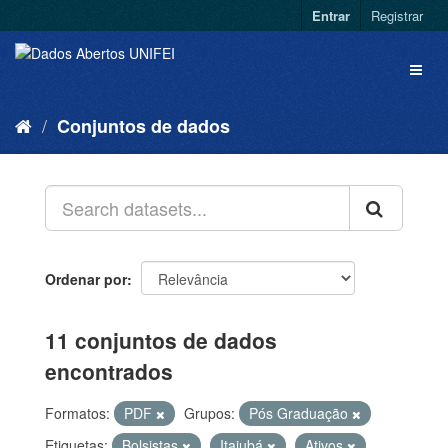
Entrar
Registrar
Conjuntos de dados
Ordenar por
11 conjuntos de dados
encontrados
Formatos:
PDF
Grupos:
Pós Graduação
Etiquetas:
Bolsistas
Itajubá
Ativos