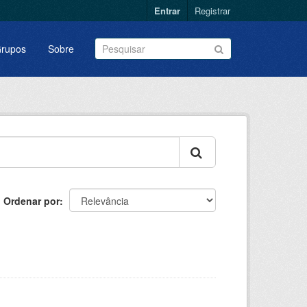
Entrar
Registrar
rupos
Sobre
Ordenar por