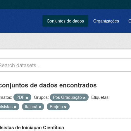
Conjuntos de dados
Organizações
G
conjuntos de dados encontrados
matos:
PDF
Grupos:
Pós Graduação
Etiquetas:
olsistas
Itajubá
Projeto
sistas de Iniciação Científica