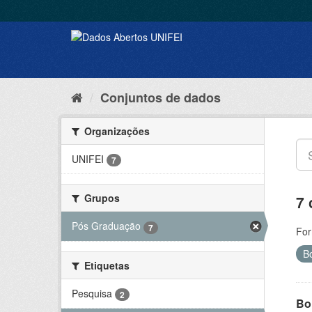
Conjuntos de dados
Organizações
UNIFEI
7
Grupos
7 
Pós Graduação
7
For
B
Etiquetas
Pesquisa
2
Bol