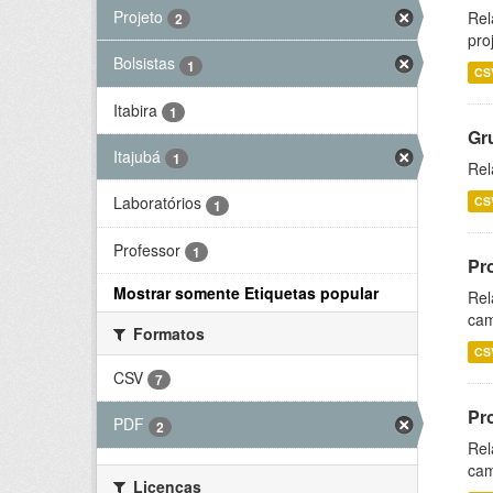
Projeto
Rel
2
pro
Bolsistas
1
CS
Itabira
1
Gr
Itajubá
1
Rel
Laboratórios
CS
1
Professor
1
Pr
Mostrar somente Etiquetas popular
Rel
cam
Formatos
CS
CSV
7
Pr
PDF
2
Rel
cam
Licenças