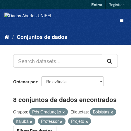
Entrar
Registrar
Conjuntos de dados
Ordenar por
8 conjuntos de dados encontrados
Grupos:
Pós Graduação
Etiquetas:
Bolsistas
Itajubá
Professor
Projeto
Filtrar Resultados