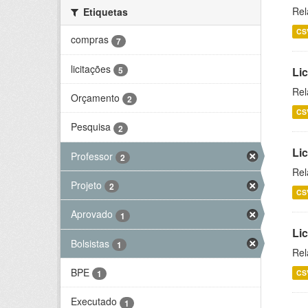
Rel
Etiquetas
CS
compras
7
licitações
5
Lic
Rel
Orçamento
2
CS
Pesquisa
2
Lic
Professor
2
Rel
Projeto
2
CS
Aprovado
1
Li
Bolsistas
1
Rel
BPE
CS
1
Executado
1