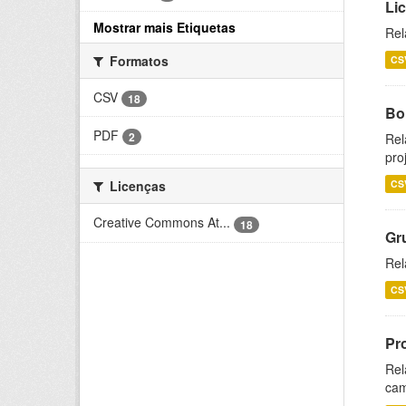
Li
Mostrar mais Etiquetas
Rel
Formatos
CS
CSV
18
Bol
PDF
2
Rel
pro
CS
Licenças
Creative Commons At...
18
Gr
Rel
CS
Pr
Rel
cam