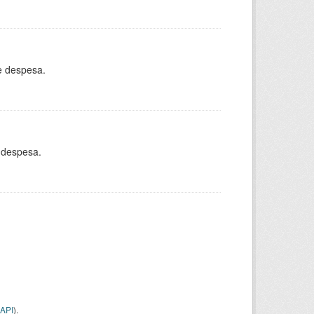
e despesa.
 despesa.
API
).