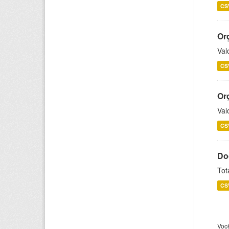
CS
Or
Val
CS
Or
Val
CS
Do
Tot
CS
Voc