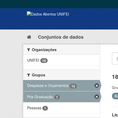
Conjuntos de dados
Organizações
UNIFEI
18
Grupos
18
Despesas e Orçamentos
10
Gru
B
Pós Graduação
7
Pessoas
1
Lic