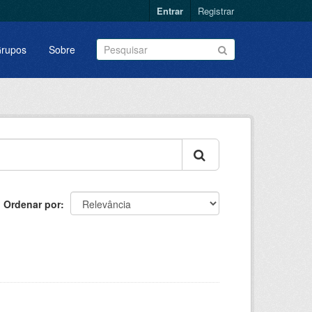
Entrar
Registrar
rupos
Sobre
Ordenar por