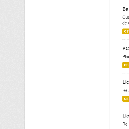
Ba
Qua
de 
CS
PC
Pla
CS
Lic
Rel
CS
Lic
Rel