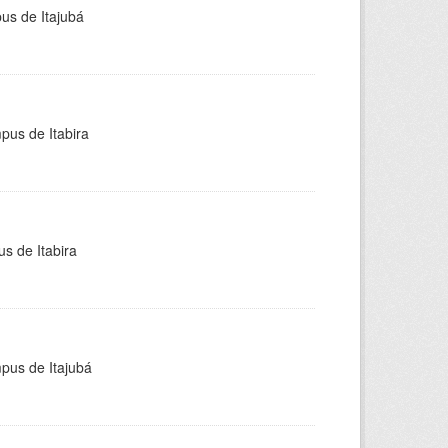
pus de Itajubá
pus de Itabira
s de Itabira
mpus de Itajubá