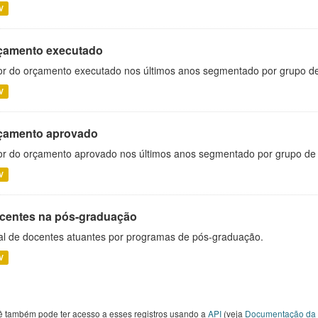
V
çamento executado
or do orçamento executado nos últimos anos segmentado por grupo d
V
çamento aprovado
or do orçamento aprovado nos últimos anos segmentado por grupo de
V
centes na pós-graduação
al de docentes atuantes por programas de pós-graduação.
V
ê também pode ter acesso a esses registros usando a
API
(veja
Documentação da 