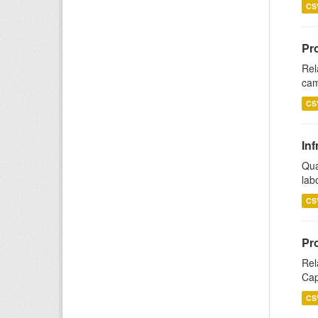
CS
Pr
Rel
cam
CS
Inf
Qua
lab
CS
Pr
Rel
Cap
CS