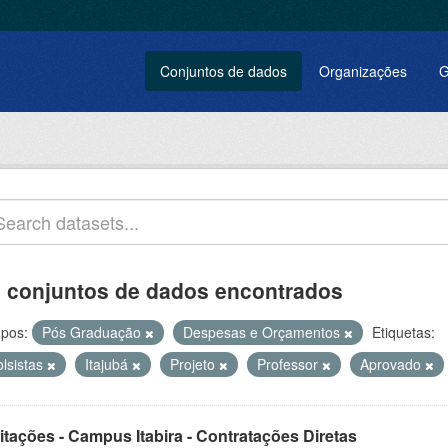
Conjuntos de dados
Organizações
G
 conjuntos de dados encontrados
pos:
Pós Graduação
Despesas e Orçamentos
Etiquetas:
olsistas
Itajubá
Projeto
Professor
Aprovado
itações - Campus Itabira - Contratações Diretas