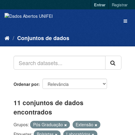
Entrar
Registrar
Conjuntos de dados
Ordenar por
11 conjuntos de dados
encontrados
Grupos:
Pós Graduação
Extensão
Etiquetas:
Bolsistas
Laboratórios