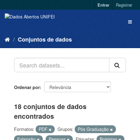
Entrar
Registrar
Conjuntos de dados
Ordenar por
18 conjuntos de dados
encontrados
Formatos:
PDF
Grupos:
Pós Graduação
Extensão
Pessoas
Etiquetas:
Bolsistas