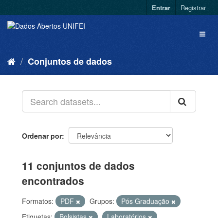
Entrar
Registrar
Conjuntos de dados
Ordenar por
11 conjuntos de dados
encontrados
Formatos:
PDF
Grupos:
Pós Graduação
Etiquetas:
Bolsistas
Laboratórios