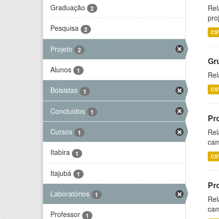
Graduação
Rel
2
pro
Pesquisa
2
CS
Projeto
2
Gr
Alunos
1
Rel
Bolsistas
CS
1
Concluídos
1
Pr
Cursos
Rel
1
cam
Itabira
1
CS
Itajubá
1
Pr
Laboratórios
1
Rel
cam
Professor
1