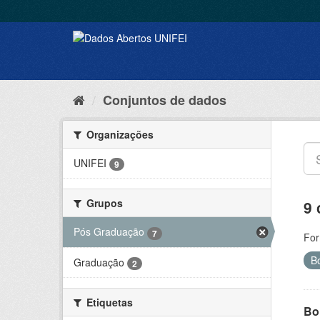
Conjuntos de dados
Organizações
UNIFEI
9
Grupos
9 
Pós Graduação
7
For
B
Graduação
2
Etiquetas
Bol