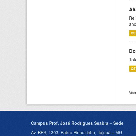
Al
Rel
ano
CS
Do
Tot
CS
Voc
Campus Prof. José Rodrigues Seabra – Sede
Av. BPS, 1303, Bairro Pinheirinho, Itajubá – MG