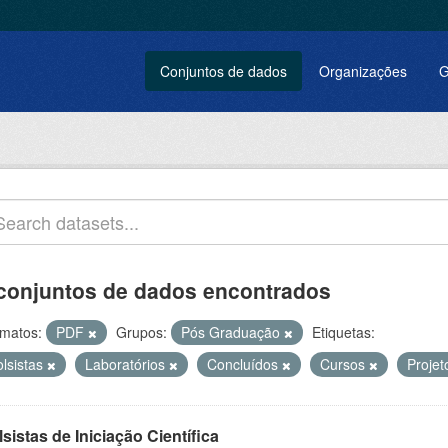
Conjuntos de dados
Organizações
G
conjuntos de dados encontrados
matos:
PDF
Grupos:
Pós Graduação
Etiquetas:
olsistas
Laboratórios
Concluídos
Cursos
Proje
sistas de Iniciação Científica