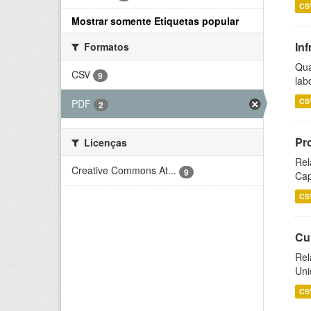
CS
Mostrar somente Etiquetas popular
Inf
Formatos
Qua
CSV
9
lab
CS
PDF
2
Pr
Licenças
Rel
Creative Commons At...
9
Cap
CS
Cu
Rel
Uni
CS