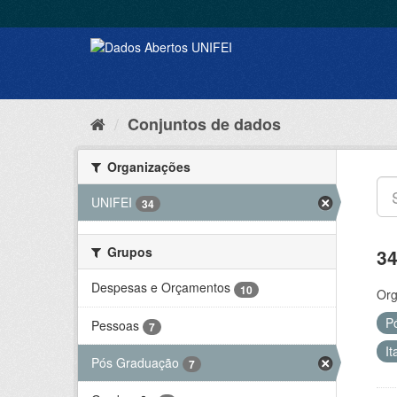
Conjuntos de dados
Organizações
UNIFEI
34
Grupos
34
Despesas e Orçamentos
10
Org
P
Pessoas
7
It
Pós Graduação
7