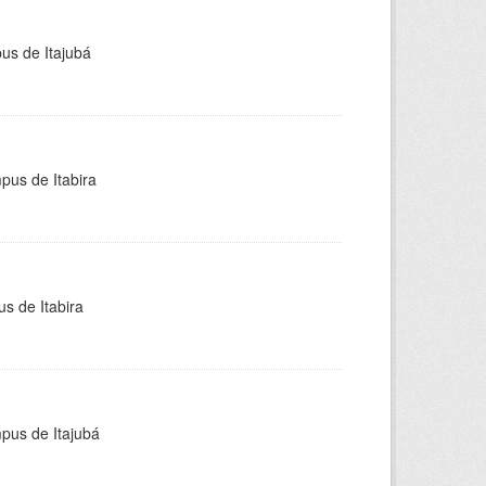
pus de Itajubá
pus de Itabira
s de Itabira
mpus de Itajubá