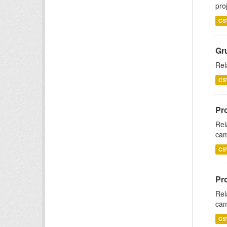
pro
CS
Gr
Rel
CS
Pr
Rel
cam
CS
Pr
Rel
cam
CS