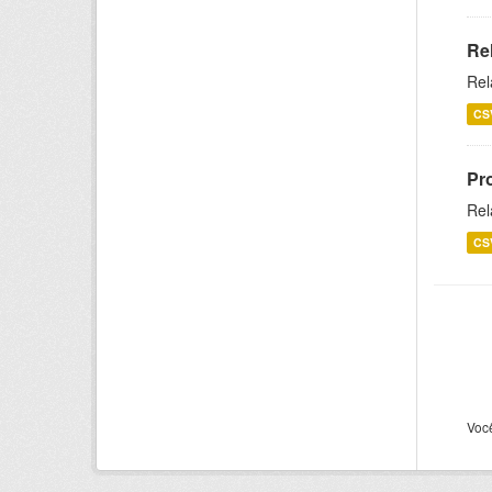
Re
Rel
CS
Pr
Rel
CS
Voc