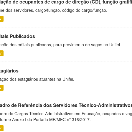
ação de ocupantes de cargo de direção (CD), função gratifi
e dos servidores, cargo/função, código do cargo/função.
V
itais Publicados
ação dos editais publicados, para provimento de vagas na Unifei.
V
tagiários
ação dos estagiários atuantes na Unifei.
V
adro de Referência dos Servidores Técnico-Administrati
dro de Cargos Técnico-Administrativos em Educação, ocupados e vagos 
forme Anexo I da Portaria MP/MEC nº 316/2017.
V