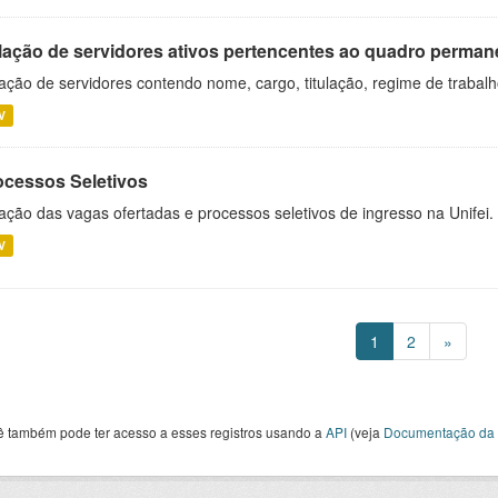
lação de servidores ativos pertencentes ao quadro permane
ação de servidores contendo nome, cargo, titulação, regime de trabal
V
ocessos Seletivos
ação das vagas ofertadas e processos seletivos de ingresso na Unifei.
V
1
2
»
ê também pode ter acesso a esses registros usando a
API
(veja
Documentação da 