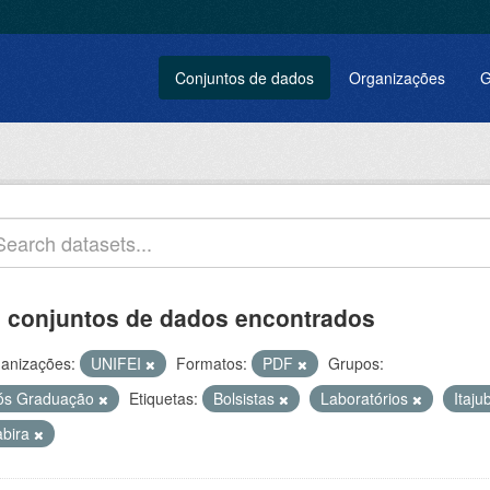
Conjuntos de dados
Organizações
G
 conjuntos de dados encontrados
anizações:
UNIFEI
Formatos:
PDF
Grupos:
ós Graduação
Etiquetas:
Bolsistas
Laboratórios
Itaj
abira