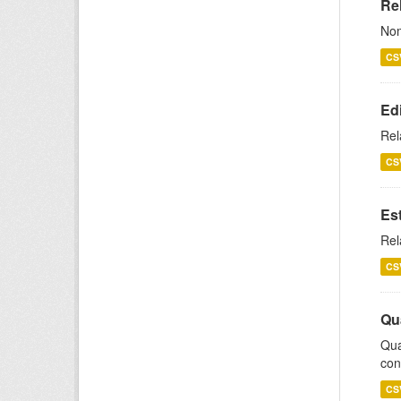
Rel
Nom
CS
Ed
Rel
CS
Es
Rel
CS
Qu
Qua
con
CS