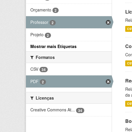
Orçamento
2
Li
Rel
Professor
2
CS
Projeto
2
Co
Mostrar mais Etiquetas
Con
Formatos
CS
CSV
34
Re
PDF
2
Rel
da 
Licenças
CS
Creative Commons At...
34
Bol
Rel