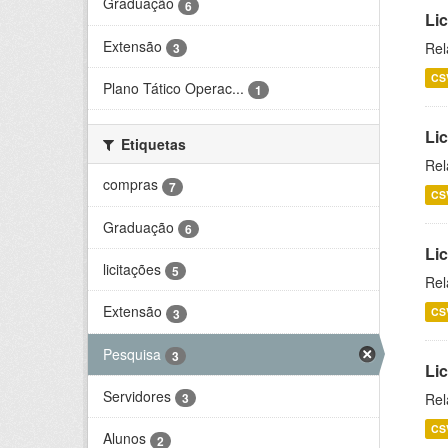
Graduação
6
Lic
Extensão
Rel
3
CS
Plano Tático Operac...
1
Lic
Etiquetas
Rel
compras
7
CS
Graduação
6
Lic
licitações
5
Rel
Extensão
CS
3
Pesquisa
3
Li
Servidores
Rel
3
CS
Alunos
2