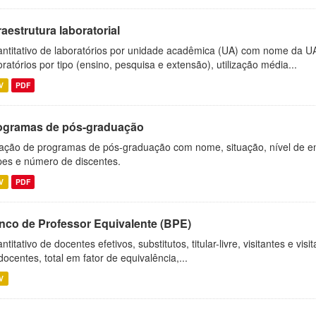
raestrutura laboratorial
ntitativo de laboratórios por unidade acadêmica (UA) com nome da U
oratórios por tipo (ensino, pesquisa e extensão), utilização média...
V
PDF
ogramas de pós-graduação
ação de programas de pós-graduação com nome, situação, nível de ens
es e número de discentes.
V
PDF
nco de Professor Equivalente (BPE)
ntitativo de docentes efetivos, substitutos, titular-livre, visitantes e vi
docentes, total em fator de equivalência,...
V