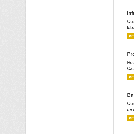
Inf
Qua
lab
CS
Pr
Rel
Cap
CS
Ba
Qua
de 
CS