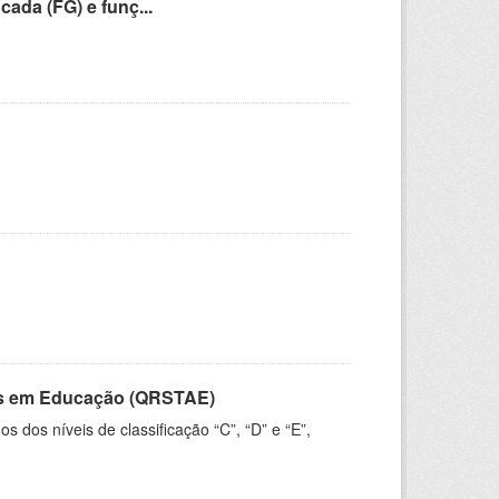
cada (FG) e funç...
vos em Educação (QRSTAE)
dos níveis de classificação “C”, “D” e “E”,