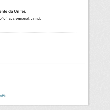
nte da Unifei.
ho/jornada semanal, campi.
API
).