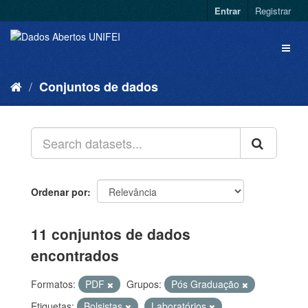
Entrar
Registrar
Conjuntos de dados
Ordenar por
11 conjuntos de dados
encontrados
Formatos:
PDF
Grupos:
Pós Graduação
Etiquetas:
Bolsistas
Laboratórios