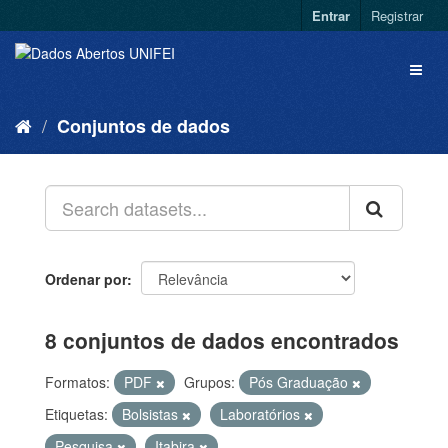
Entrar
Registrar
Conjuntos de dados
Ordenar por
8 conjuntos de dados encontrados
Formatos:
PDF
Grupos:
Pós Graduação
Etiquetas:
Bolsistas
Laboratórios
Pesquisa
Itabira