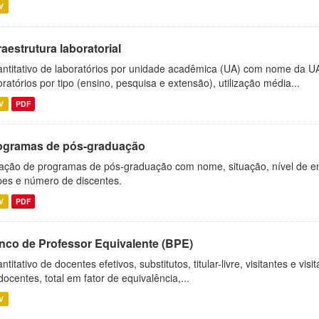
V
raestrutura laboratorial
ntitativo de laboratórios por unidade acadêmica (UA) com nome da U
oratórios por tipo (ensino, pesquisa e extensão), utilização média...
V
PDF
ogramas de pós-graduação
ação de programas de pós-graduação com nome, situação, nível de ens
es e número de discentes.
V
PDF
nco de Professor Equivalente (BPE)
ntitativo de docentes efetivos, substitutos, titular-livre, visitantes e vi
docentes, total em fator de equivalência,...
V