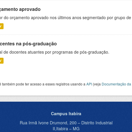
çamento aprovado
or do orçamento aprovado nos últimos anos segmentado por grupo de
V
centes na pós-graduação
al de docentes atuantes por programas de pós-graduação.
V
ê também pode ter acesso a esses registros usando a
API
(veja
Documentação da 
Campus Itabira
Rua Irmã Ivone Drumond, 200 – Distrito Industrial
II,Itabira – MG