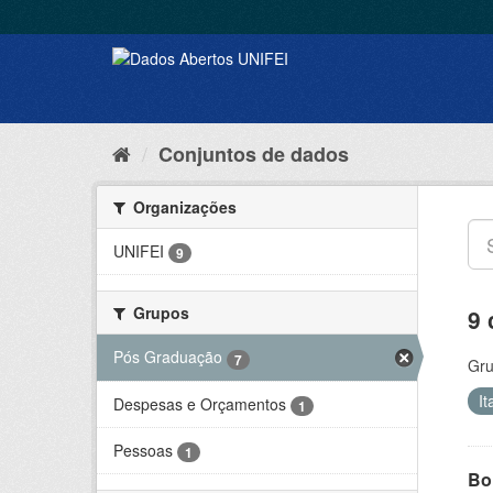
Conjuntos de dados
Organizações
UNIFEI
9
Grupos
9 
Pós Graduação
7
Gru
I
Despesas e Orçamentos
1
Pessoas
1
Bol