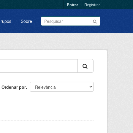
Entrar
Registrar
rupos
Sobre
Ordenar por