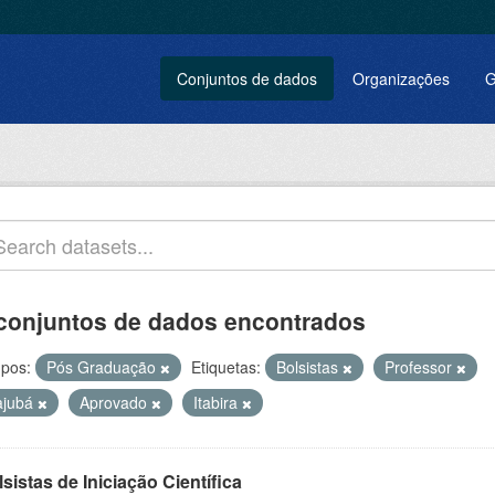
Conjuntos de dados
Organizações
G
conjuntos de dados encontrados
pos:
Pós Graduação
Etiquetas:
Bolsistas
Professor
tajubá
Aprovado
Itabira
sistas de Iniciação Científica