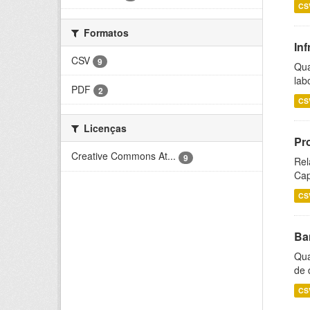
CS
Formatos
Inf
CSV
9
Qua
lab
PDF
2
CS
Licenças
Pr
Creative Commons At...
9
Rel
Cap
CS
Ba
Qua
de 
CS