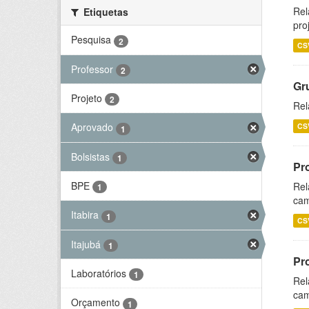
Rel
Etiquetas
pro
Pesquisa
2
CS
Professor
2
Gr
Projeto
2
Rel
Aprovado
CS
1
Bolsistas
1
Pr
BPE
Rel
1
cam
Itabira
1
CS
Itajubá
1
Pr
Laboratórios
1
Rel
cam
Orçamento
1