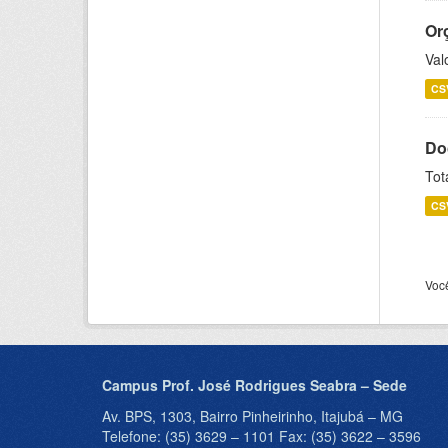
Or
Val
CS
Do
Tot
CS
Voc
Campus Prof. José Rodrigues Seabra – Sede
Av. BPS, 1303, Bairro Pinheirinho, Itajubá – MG
Telefone: (35) 3629 – 1101 Fax: (35) 3622 – 3596