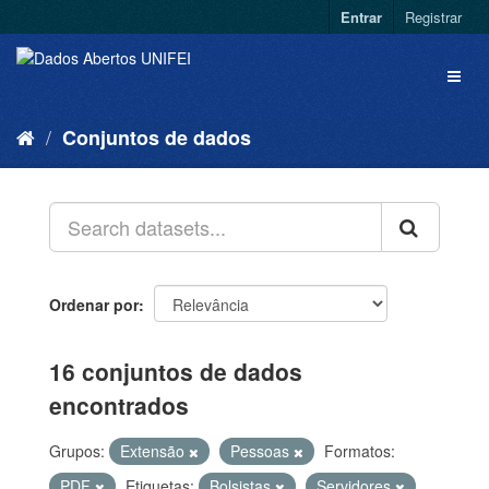
Entrar
Registrar
Conjuntos de dados
Ordenar por
16 conjuntos de dados
encontrados
Grupos:
Extensão
Pessoas
Formatos:
PDF
Etiquetas:
Bolsistas
Servidores