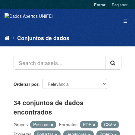
Entrar
Registrar
Conjuntos de dados
Ordenar por
34 conjuntos de dados
encontrados
Grupos:
Pessoas
Formatos:
PDF
CSV
Etiquetas:
Bolsistas
Servidores
Projeto