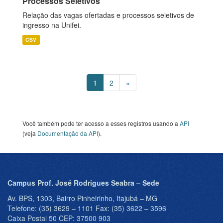
Processos Seletivos
Relação das vagas ofertadas e processos seletivos de
ingresso na Unifei.
CSV
1
2
»
Você também pode ter acesso a esses registros usando a
API
(veja
Documentação da API
).
Campus Prof. José Rodrigues Seabra – Sede
Av. BPS, 1303, Bairro Pinheirinho, Itajubá – MG
Telefone: (35) 3629 – 1101 Fax: (35) 3622 – 3596
Caixa Postal 50 CEP: 37500 903