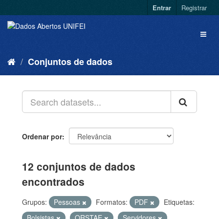
Entrar
Registrar
Conjuntos de dados
Ordenar por
12 conjuntos de dados
encontrados
Grupos:
Pessoas
Formatos:
PDF
Etiquetas:
Bolsistas
QRSTAE
Servidores