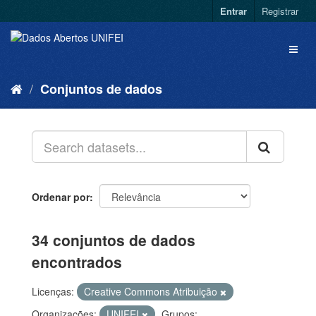
Entrar
Registrar
Conjuntos de dados
Ordenar por
34 conjuntos de dados
encontrados
Licenças:
Creative Commons Atribuição
Organizações:
UNIFEI
Grupos: