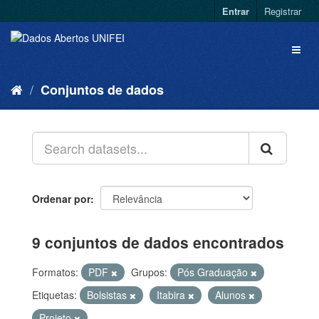
Entrar
Registrar
Conjuntos de dados
Ordenar por
9 conjuntos de dados encontrados
Formatos:
PDF
Grupos:
Pós Graduação
Etiquetas:
Bolsistas
Itabira
Alunos
Projeto