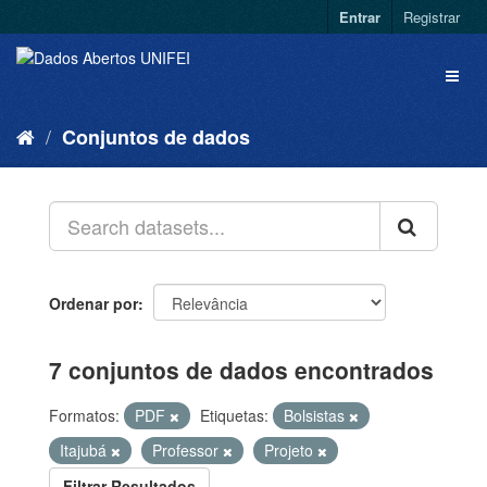
Entrar
Registrar
Conjuntos de dados
Ordenar por
7 conjuntos de dados encontrados
Formatos:
PDF
Etiquetas:
Bolsistas
Itajubá
Professor
Projeto
Filtrar Resultados