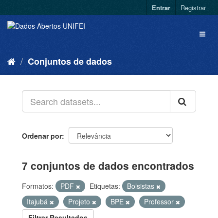
Entrar
Registrar
Conjuntos de dados
Ordenar por
7 conjuntos de dados encontrados
Formatos:
PDF
Etiquetas:
Bolsistas
Itajubá
Projeto
BPE
Professor
Filtrar Resultados