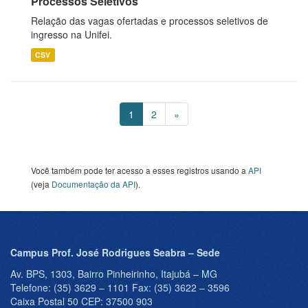
Processos Seletivos
Relação das vagas ofertadas e processos seletivos de
ingresso na Unifei.
CSV
1
2
»
Você também pode ter acesso a esses registros usando a
API
(veja
Documentação da API
).
Campus Prof. José Rodrigues Seabra – Sede
Av. BPS, 1303, Bairro Pinheirinho, Itajubá – MG
Telefone: (35) 3629 – 1101 Fax: (35) 3622 – 3596
Caixa Postal 50 CEP: 37500 903