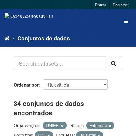
Entrar
Registrar
Conjuntos de dados
Ordenar por
34 conjuntos de dados
encontrados
Organizações:
UNIFEI
Grupos:
Extensão
Formatos:
PDF
Etiquetas:
Bolsistas