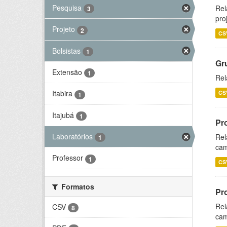
Pesquisa
Rel
3
pro
Projeto
2
CS
Bolsistas
1
Gr
Extensão
1
Rel
Itabira
CS
1
Itajubá
1
Pr
Laboratórios
Rel
1
cam
Professor
1
CS
Formatos
Pr
Rel
CSV
8
cam