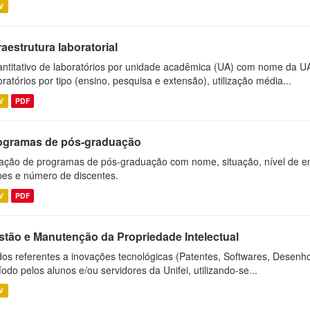
V
raestrutura laboratorial
ntitativo de laboratórios por unidade acadêmica (UA) com nome da U
oratórios por tipo (ensino, pesquisa e extensão), utilização média...
V
PDF
ogramas de pós-graduação
ação de programas de pós-graduação com nome, situação, nível de ens
es e número de discentes.
V
PDF
stão e Manutenção da Propriedade Intelectual
os referentes a inovações tecnológicas (Patentes, Softwares, Desenho
íodo pelos alunos e/ou servidores da Unifei, utilizando-se...
V