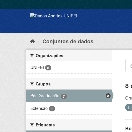
Conjuntos de dados
Organizações
UNIFEI
8
Grupos
8 
Pós Graduação
7
Gru
L
Extensão
1
Etiquetas
Bol