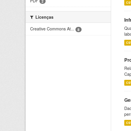
PDF
2
CS
Licenças
Inf
Qua
Creative Commons At...
8
lab
CS
Pr
Rel
Cap
CS
Ge
Dad
per
CS