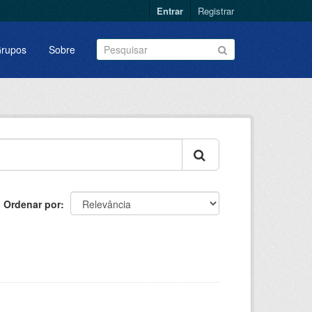
Entrar
Registrar
rupos
Sobre
Ordenar por