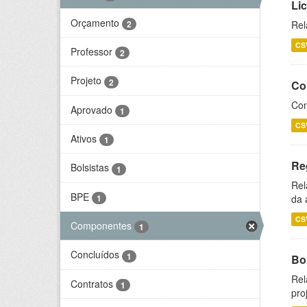
Li
Orçamento
2
Rel
CS
Professor
2
Projeto
2
Co
Con
Aprovado
1
CS
Ativos
1
Re
Bolsistas
1
Rel
BPE
1
da 
CS
Componentes
1
Concluídos
1
Bol
Rel
Contratos
1
pro