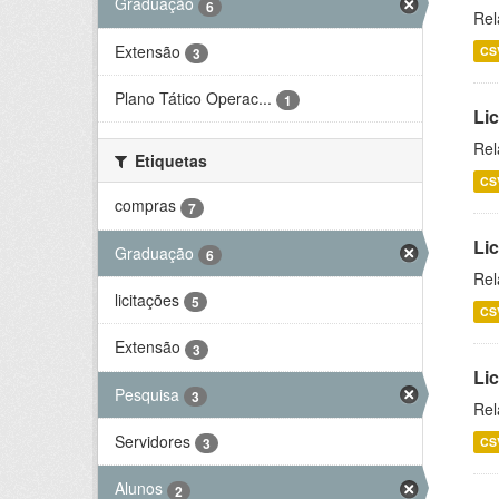
Graduação
6
Rel
Extensão
CS
3
Plano Tático Operac...
1
Lic
Rel
Etiquetas
CS
compras
7
Lic
Graduação
6
Rel
licitações
5
CS
Extensão
3
Li
Pesquisa
3
Rel
Servidores
CS
3
Alunos
2