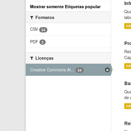
Inf
Mostrar somente Etiquetas popular
Qua
lab
Formatos
CS
CSV
34
PDF
2
Pr
Rel
Cap
Licenças
CS
Creative Commons At...
34
Ba
Qua
de 
CS
Rel