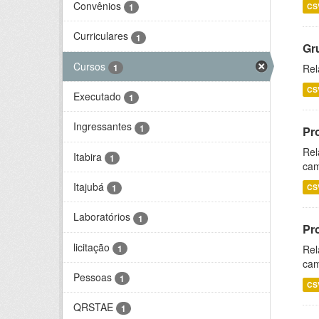
Convênios
CS
1
Curriculares
1
Gr
Cursos
1
Rel
CS
Executado
1
Ingressantes
1
Pr
Rel
Itabira
1
cam
Itajubá
CS
1
Laboratórios
1
Pr
licitação
1
Rel
cam
Pessoas
1
CS
QRSTAE
1