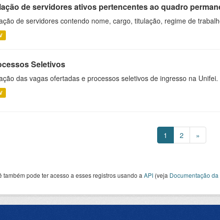
lação de servidores ativos pertencentes ao quadro permane
ação de servidores contendo nome, cargo, titulação, regime de trabal
V
ocessos Seletivos
ação das vagas ofertadas e processos seletivos de ingresso na Unifei.
V
1
2
»
ê também pode ter acesso a esses registros usando a
API
(veja
Documentação da 