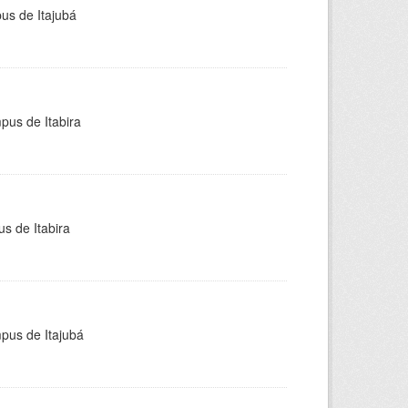
pus de Itajubá
pus de Itabira
s de Itabira
mpus de Itajubá