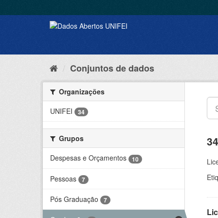
Conjuntos de dados
Organizações
UNIFEI
34
Grupos
34
Despesas e Orçamentos
10
Lic
Eti
Pessoas
7
Pós Graduação
7
Lic