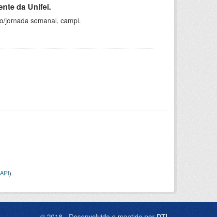
nte da Unifei.
ho/jornada semanal, campi.
API
).
© 2018 - Desenvolvido e mantido por
DTI