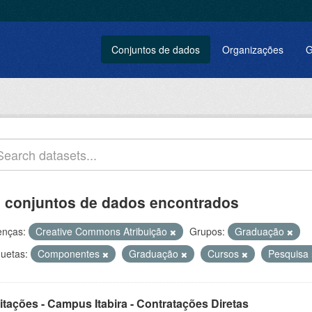
Conjuntos de dados
Organizações
G
 conjuntos de dados encontrados
enças:
Creative Commons Atribuição
Grupos:
Graduação
quetas:
Componentes
Graduação
Cursos
Pesquisa
itações - Campus Itabira - Contratações Diretas