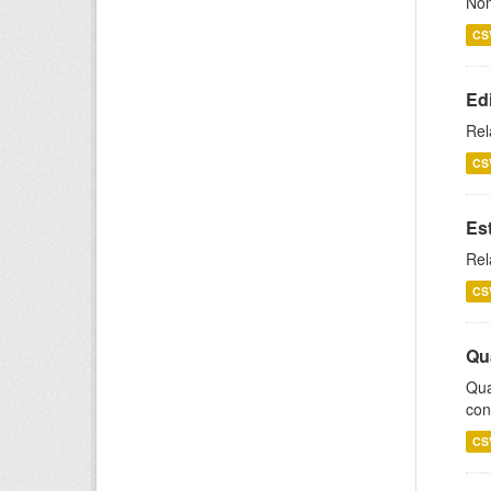
Nom
CS
Ed
Rel
CS
Es
Rel
CS
Qu
Qua
con
CS