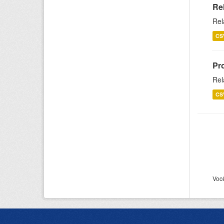
Re
Rel
CS
Pr
Rel
CS
Voc