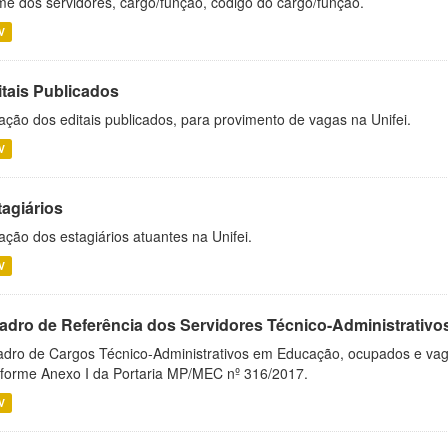
e dos servidores, cargo/função, código do cargo/função.
V
itais Publicados
ação dos editais publicados, para provimento de vagas na Unifei.
V
tagiários
ação dos estagiários atuantes na Unifei.
V
adro de Referência dos Servidores Técnico-Administrati
dro de Cargos Técnico-Administrativos em Educação, ocupados e vagos 
forme Anexo I da Portaria MP/MEC nº 316/2017.
V