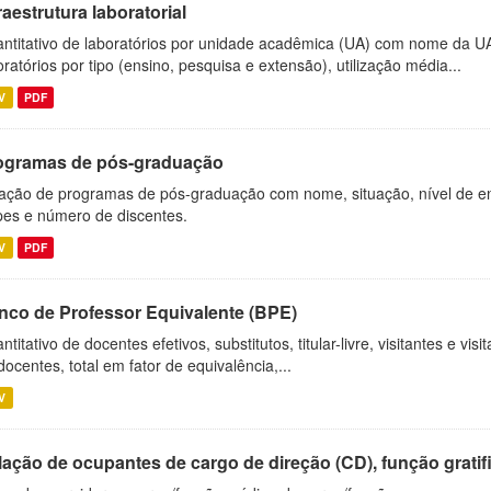
raestrutura laboratorial
ntitativo de laboratórios por unidade acadêmica (UA) com nome da U
oratórios por tipo (ensino, pesquisa e extensão), utilização média...
V
PDF
ogramas de pós-graduação
ação de programas de pós-graduação com nome, situação, nível de ens
es e número de discentes.
V
PDF
nco de Professor Equivalente (BPE)
ntitativo de docentes efetivos, substitutos, titular-livre, visitantes e vi
docentes, total em fator de equivalência,...
V
ação de ocupantes de cargo de direção (CD), função gratifi