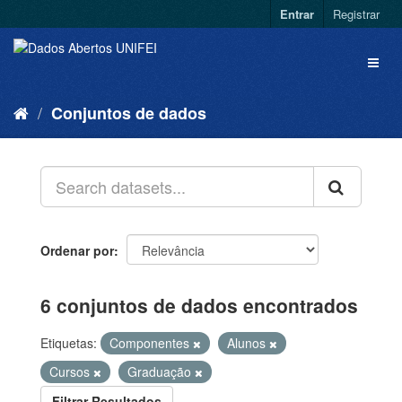
Entrar
Registrar
Conjuntos de dados
Ordenar por
6 conjuntos de dados encontrados
Etiquetas:
Componentes
Alunos
Cursos
Graduação
Filtrar Resultados