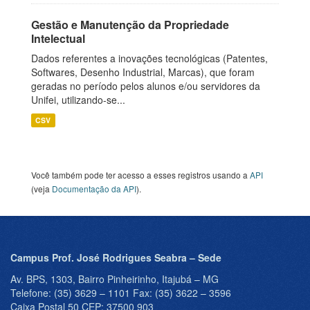
Gestão e Manutenção da Propriedade
Intelectual
Dados referentes a inovações tecnológicas (Patentes,
Softwares, Desenho Industrial, Marcas), que foram
geradas no período pelos alunos e/ou servidores da
Unifei, utilizando-se...
CSV
Você também pode ter acesso a esses registros usando a
API
(veja
Documentação da API
).
Campus Prof. José Rodrigues Seabra – Sede
Av. BPS, 1303, Bairro Pinheirinho, Itajubá – MG
Telefone: (35) 3629 – 1101 Fax: (35) 3622 – 3596
Caixa Postal 50 CEP: 37500 903