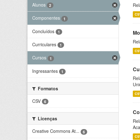
Alunos
Rel
2
CS
Componentes
1
Concluídos
1
Mo
Rel
Curriculares
1
CS
Cursos
1
Cu
Ingressantes
1
Rel
Uni
Formatos
CS
CSV
6
Co
Licenças
Rel
Aca
Creative Commons At...
6
CS