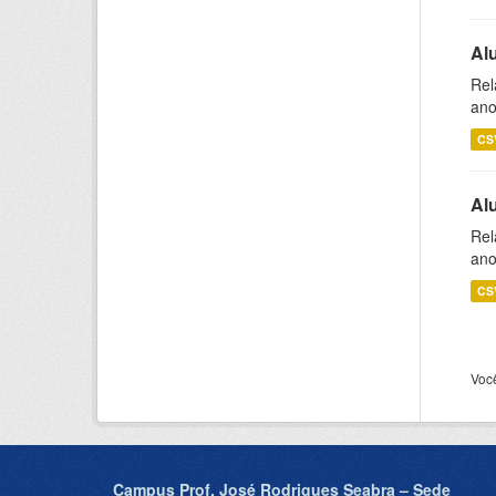
Al
Rel
ano
CS
Al
Rel
ano
CS
Voc
Campus Prof. José Rodrigues Seabra – Sede