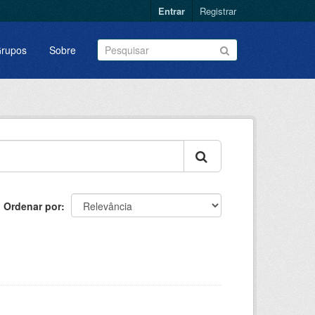
Entrar
Registrar
rupos
Sobre
Ordenar por