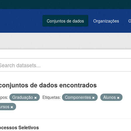
Conjuntos de dados
Organizações
G
conjuntos de dados encontrados
pos:
Graduação
Etiquetas:
Componentes
Alunos
ursos
ocessos Seletivos