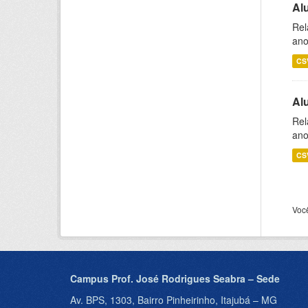
Al
Rel
ano
CS
Al
Rel
ano
CS
Voc
Campus Prof. José Rodrigues Seabra – Sede
Av. BPS, 1303, Bairro Pinheirinho, Itajubá – MG