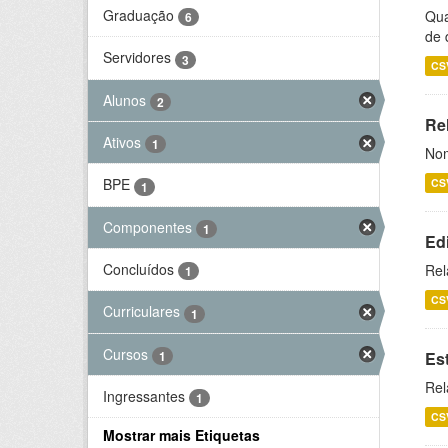
Graduação
Qua
6
de 
Servidores
3
CS
Alunos
2
Rel
Ativos
1
Nom
BPE
CS
1
Componentes
1
Ed
Concluídos
Rel
1
CS
Curriculares
1
Cursos
1
Es
Rel
Ingressantes
1
CS
Mostrar mais Etiquetas