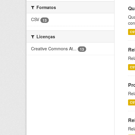
Formatos
Qu
Qua
CSV
13
con
CS
Licenças
Creative Commons At...
Re
13
Rel
CS
Pr
Rel
CS
Re
Rel