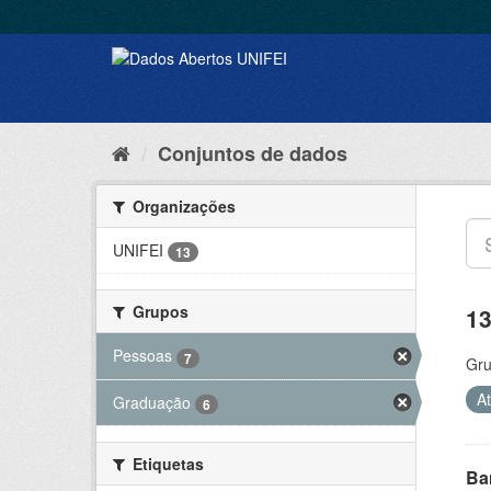
Conjuntos de dados
Organizações
UNIFEI
13
Grupos
13
Pessoas
7
Gru
A
Graduação
6
Etiquetas
Ba