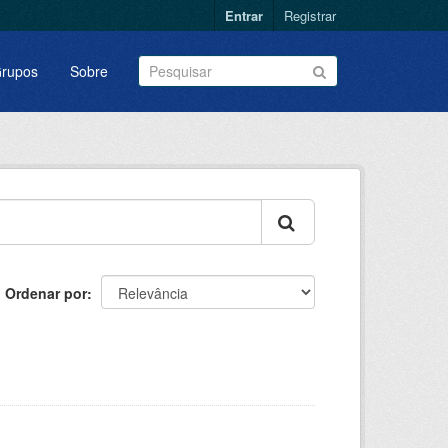
Entrar
Registrar
rupos
Sobre
Ordenar por