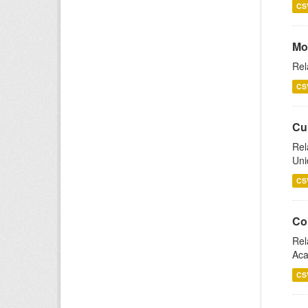
CS
Mo
Rel
CS
Cu
Rel
Uni
CS
Co
Rel
Aca
CS