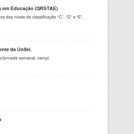
vos em Educação (QRSTAE)
dos níveis de classificação “C”, “D” e “E”,
nte da Unifei.
ho/jornada semanal, campi.
o