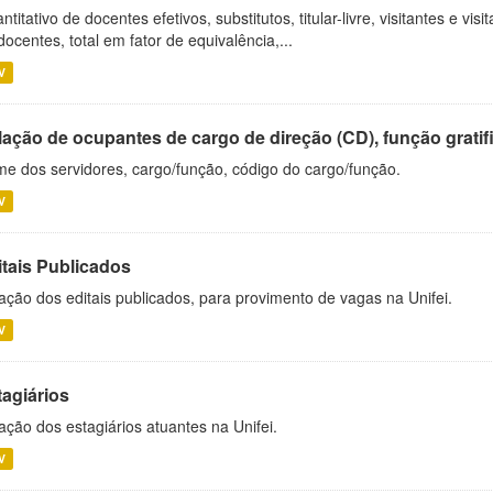
ntitativo de docentes efetivos, substitutos, titular-livre, visitantes e vi
docentes, total em fator de equivalência,...
V
ação de ocupantes de cargo de direção (CD), função gratifi
e dos servidores, cargo/função, código do cargo/função.
V
itais Publicados
ação dos editais publicados, para provimento de vagas na Unifei.
V
tagiários
ação dos estagiários atuantes na Unifei.
V