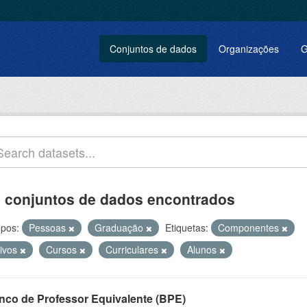
Conjuntos de dados
Organizações
G
 conjuntos de dados encontrados
pos:
Pessoas
Graduação
Etiquetas:
Componentes
tivos
Cursos
Curriculares
Alunos
nco de Professor Equivalente (BPE)