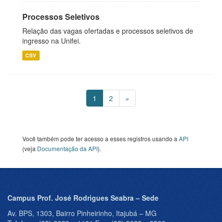
Processos Seletivos
Relação das vagas ofertadas e processos seletivos de
ingresso na Unifei.
CSV
1
2
»
Você também pode ter acesso a esses registros usando a
API
(veja
Documentação da API
).
Campus Prof. José Rodrigues Seabra – Sede
Av. BPS, 1303, Bairro Pinheirinho, Itajubá – MG