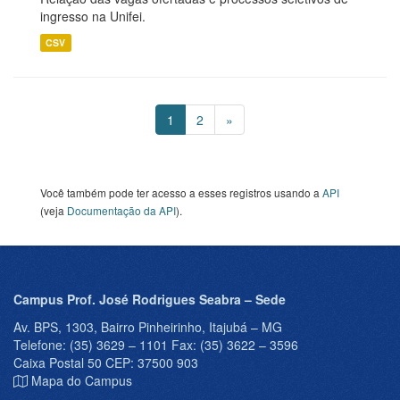
ingresso na Unifei.
CSV
1
2
»
Você também pode ter acesso a esses registros usando a
API
(veja
Documentação da API
).
Campus Prof. José Rodrigues Seabra – Sede
Av. BPS, 1303, Bairro Pinheirinho, Itajubá – MG
Telefone: (35) 3629 – 1101 Fax: (35) 3622 – 3596
Caixa Postal 50 CEP: 37500 903
Mapa do Campus