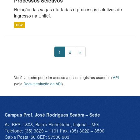
Processos Seletivos
Relação das vagas ofertadas e processos seletivos de
ingresso na Unifei.
CSV
1
2
»
Você também pode ter acesso a esses registros usando a
API
(veja
Documentação da API
).
Campus Prof. José Rodrigues Seabra – Sede
Av. BPS, 1303, Bairro Pinheirinho, Itajubá – MG
Telefone: (35) 3629 – 1101 Fax: (35) 3622 – 3596
Caixa Postal 50 CEP: 37500 903