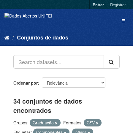
Entrar
Registrar
Conjuntos de dados
Ordenar por
34 conjuntos de dados
encontrados
Grupos:
Graduação
Formatos:
CSV
Etiquetas:
Componentes
Ativos