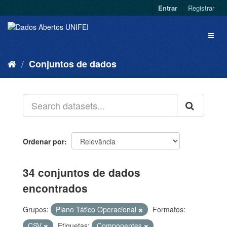
Entrar
Registrar
Conjuntos de dados
Ordenar por
34 conjuntos de dados
encontrados
Grupos:
Plano Tático Operacional
Formatos:
CSV
Etiquetas:
Componentes