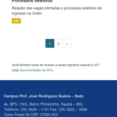
Processos Seletivos
Relação das vagas ofertadas e processos seletivos de
ingresso na Unifei.
CSV
1
2
»
Você também pode ter acesso a esses registros usando a
API
(veja
Documentação da API
).
Campus Prof. José Rodrigues Seabra – Sede
Av. BPS, 1303, Bairro Pinheirinho, Itajubá – MG
Telefone: (35) 3629 – 1101 Fax: (35) 3622 – 3596
Caixa Postal 50 CEP: 37500 903