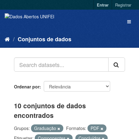
Entrar
Registrar
Conjuntos de dados
Ordenar por
10 conjuntos de dados
encontrados
Grupos:
Graduação
Formatos:
PDF
Etiquetas:
Componentes
Concluídos