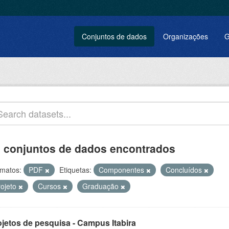
Conjuntos de dados
Organizações
G
 conjuntos de dados encontrados
matos:
PDF
Etiquetas:
Componentes
Concluídos
rojeto
Cursos
Graduação
ojetos de pesquisa - Campus Itabira