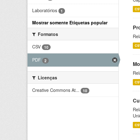
CS
Laboratórios
1
Mostrar somente Etiquetas popular
Pr
Formatos
Rel
CS
CSV
10
PDF
2
Mo
Rel
Licenças
CS
Creative Commons At...
10
Cu
Rel
Uni
CS