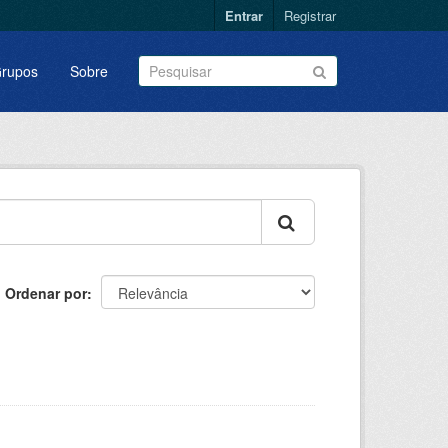
Entrar
Registrar
rupos
Sobre
Ordenar por