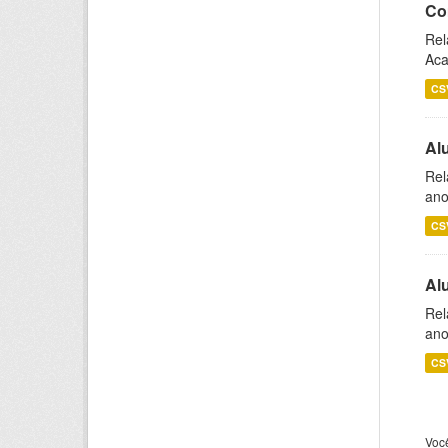
Co
Rel
Aca
CS
Al
Rel
ano
CS
Al
Rel
ano
CS
Voc