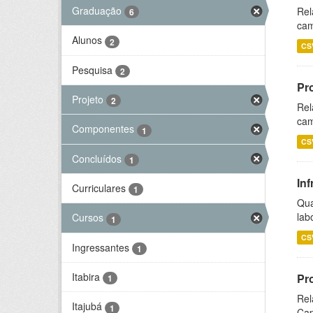
Graduação
Rel
6
cam
Alunos
2
CS
Pesquisa
2
Pr
Projeto
2
Rel
cam
Componentes
1
CS
Concluídos
1
Inf
Curriculares
1
Qua
lab
Cursos
1
CS
Ingressantes
1
Itabira
Pr
1
Rel
Itajubá
1
Cap