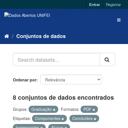
Entrar
Registrar
Conjuntos de dados
Ordenar por
8 conjuntos de dados encontrados
Grupos:
Graduação
Formatos:
PDF
Etiquetas:
Componentes
Concluídos
Ingressantes
Alunos