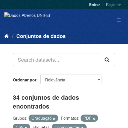
Entrar
Registrar
Conjuntos de dados
Ordenar por
34 conjuntos de dados
encontrados
Grupos:
Graduação
Formatos:
PDF
CSV
Etiquetas:
Componentes