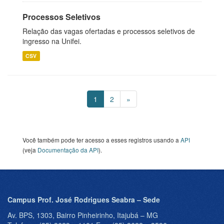
Processos Seletivos
Relação das vagas ofertadas e processos seletivos de
ingresso na Unifei.
CSV
1
2
»
Você também pode ter acesso a esses registros usando a
API
(veja
Documentação da API
).
Campus Prof. José Rodrigues Seabra – Sede
Av. BPS, 1303, Bairro Pinheirinho, Itajubá – MG