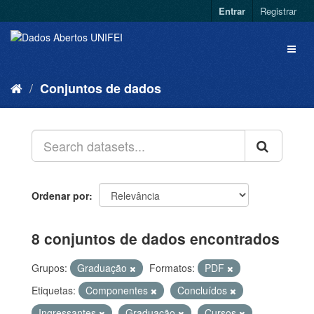
Entrar
Registrar
Conjuntos de dados
Ordenar por
8 conjuntos de dados encontrados
Grupos:
Graduação
Formatos:
PDF
Etiquetas:
Componentes
Concluídos
Ingressantes
Graduação
Cursos