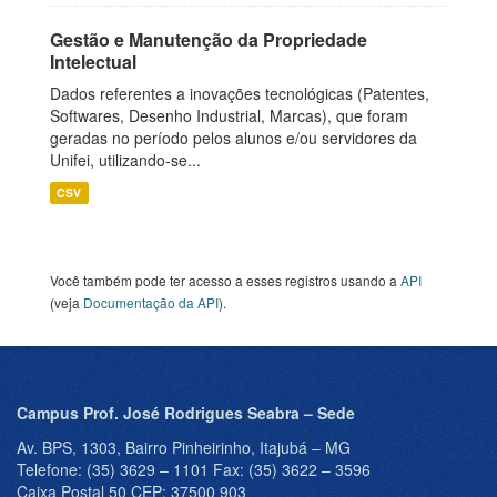
Gestão e Manutenção da Propriedade
Intelectual
Dados referentes a inovações tecnológicas (Patentes,
Softwares, Desenho Industrial, Marcas), que foram
geradas no período pelos alunos e/ou servidores da
Unifei, utilizando-se...
CSV
Você também pode ter acesso a esses registros usando a
API
(veja
Documentação da API
).
Campus Prof. José Rodrigues Seabra – Sede
Av. BPS, 1303, Bairro Pinheirinho, Itajubá – MG
Telefone: (35) 3629 – 1101 Fax: (35) 3622 – 3596
Caixa Postal 50 CEP: 37500 903