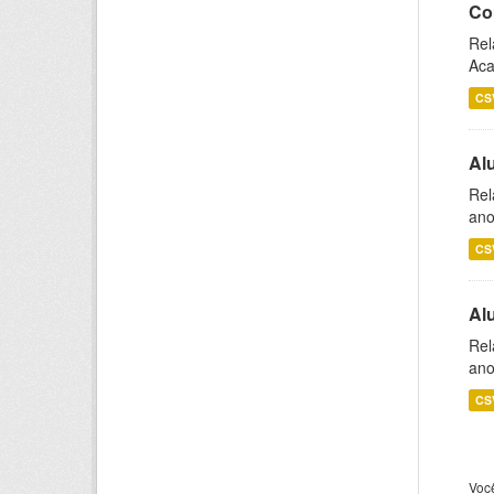
Co
Rel
Aca
CS
Al
Rel
ano
CS
Al
Rel
ano
CS
Voc