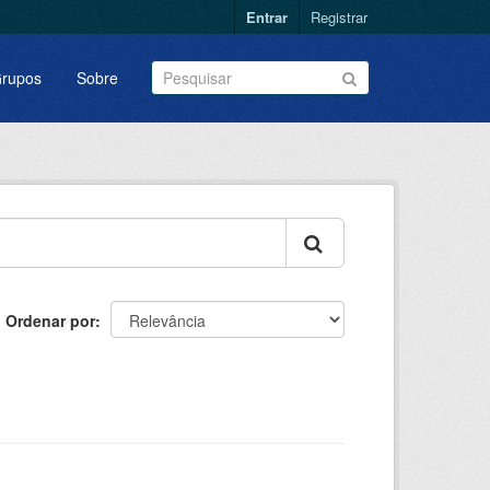
Entrar
Registrar
rupos
Sobre
Ordenar por