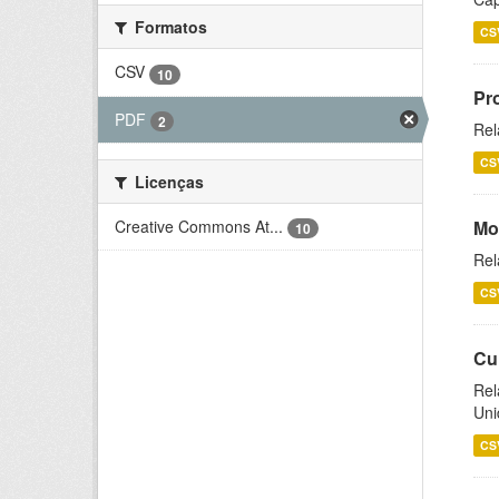
Formatos
CS
CSV
10
Pr
PDF
2
Rel
CS
Licenças
Creative Commons At...
Mo
10
Rel
CS
Cu
Rel
Uni
CS