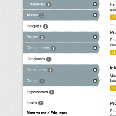
Graduação
Rel
6
cam
Alunos
2
CS
Pesquisa
2
Pr
Projeto
2
Rel
cam
Componentes
1
CS
Concluídos
1
Inf
Curriculares
1
Qua
lab
Cursos
1
CS
Ingressantes
1
Itabira
Pr
1
Rel
Mostrar mais Etiquetas
Cap