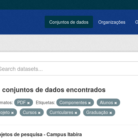
Conjuntos de dados
Organizações
G
 conjuntos de dados encontrados
matos:
PDF
Etiquetas:
Componentes
Alunos
rojeto
Cursos
Curriculares
Graduação
ojetos de pesquisa - Campus Itabira